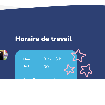
Horaire de travail
8 h- 16 h
Dim-
30
Jed
Fermer
Samedi
Fermer
Vendredi