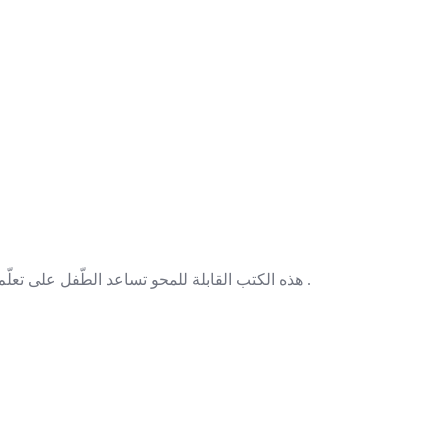
هذه الکتب القابلة للمحو تساعد الطّفل على تعلّم الحروف، الأرقام و الأشکال بطریقة بسیطة و سلسة من خلال تکرار المحاولة حتّى یحسّن أداءه و عمله .