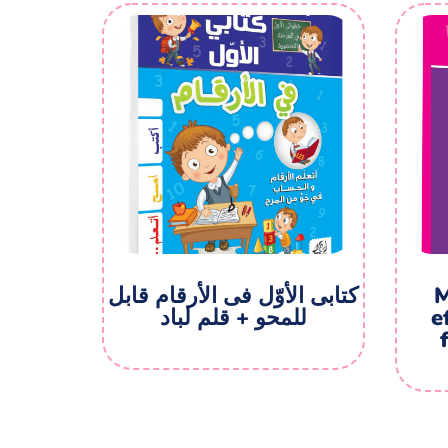
کتابی الأوّل فی الأرقام قابل
M
للمحو + قلم لباد
e