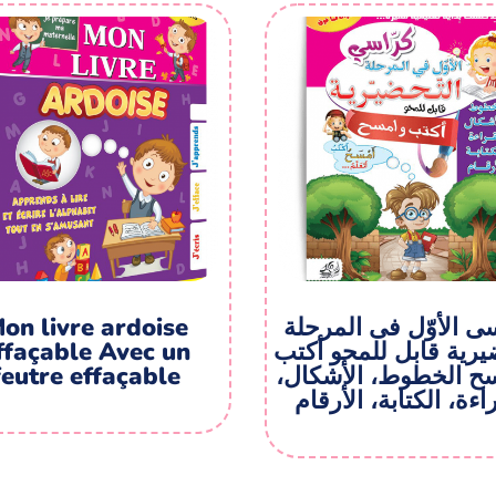
on livre ardoise
سی الأوّل فی المرحلة
ffaçable Avec un
ضیریة قابل للمحو أکتب
feutre effaçable
سح الخطوط، الأشکال
اءة، الکتابة، الأرقام