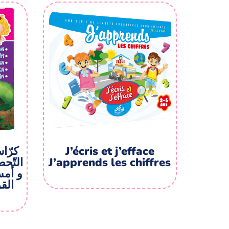
کرّا
J’écris et j’efface
التّح
J’apprends les chiffres
و أم،
القر