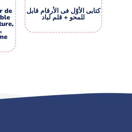
r de
کتابی الأوّل فی الأرقام قابل
able
للمحو + قلم لباد
ture,
,
sme