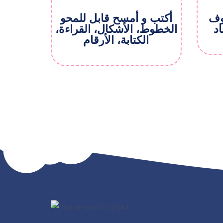
روف
أکتب و أمسح قابل للمحو
اد
الخطوط، الأشکال، القراءة،
الکتابة، الأرقام