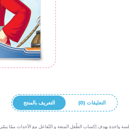
(0) التعليقات
التعريف بالمنتج
واحدة بهدف إکساب الطّفل المتعة و التّفاعل مع الأحداث ممّا ینمّي خ