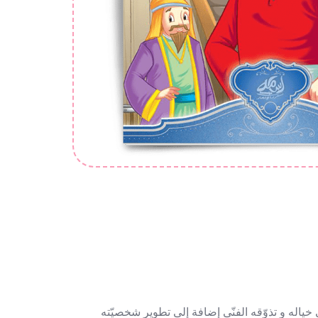
یاله و تذوّقه الفنّی إضافة إلى تطویر شخصیّته