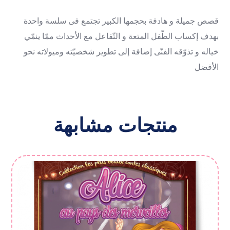
قصص جمیلة و هادفة بحجمها الکبیر تجتمع فی سلسة واحدة
بهدف إکساب الطّفل المتعة و التّفاعل مع الأحداث ممّا ینمّي
خیاله و تذوّقه الفنّی إضافة إلى تطویر شخصیّته ومیولاته نحو
الأفضل
منتجات مشابهة