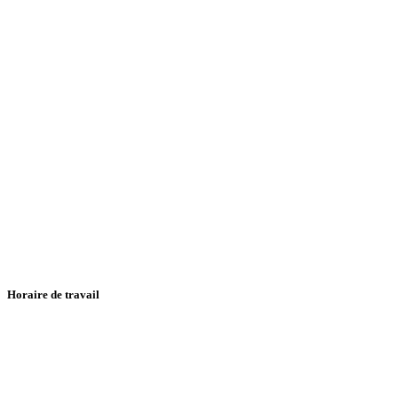
Horaire de travail
Dim- Jed
8 h- 16 h 30
Samedi
Fermer
Vendredi