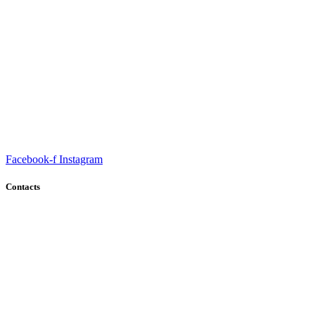
Fondation Oussama pour l’édition et la publicité, son point de
départ pivot en 2013 , grâce à M.BOUNAGA OUSSAMA.
Facebook-f
Instagram
Contacts
Cité Ali Amrane , SNTR 16000 Bordj El Kiffan ,Alger
+(213) 0770 76 09 41