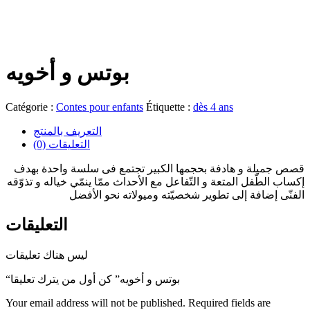
بوتس و أخویه
Catégorie :
Contes pour enfants
Étiquette :
dès 4 ans
التعريف بالمنتج
(0) التعليقات
قصص جمیلة و هادفة بحجمها الکبیر تجتمع فی سلسة واحدة بهدف
إکساب الطّفل المتعة و التّفاعل مع الأحداث ممّا ینمّي خیاله و تذوّقه
الفنّی إضافة إلى تطویر شخصیّته ومیولاته نحو الأفضل
التعليقات
ليس هناك تعليقات
“بوتس و أخویه” كن أول من يترك تعليقا
Your email address will not be published.
Required fields are