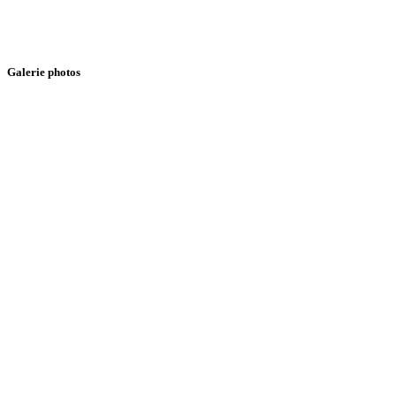
administration@oussama.com
Galerie photos