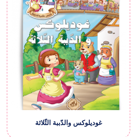
غودیلوکس والدّببة الثّلاثة