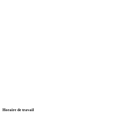
Horaire de travail
Dim- Jed
8 h- 16 h 30
Samedi