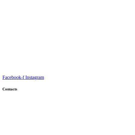
Fondation Oussama pour l’édition et la publicité, son point de
départ pivot en 2013 , grâce à M.BOUNAGA OUSSAMA.
Facebook-f
Instagram
Contacts
Cité Ali Amrane , SNTR 16000 Bordj El Kiffan ,Alger