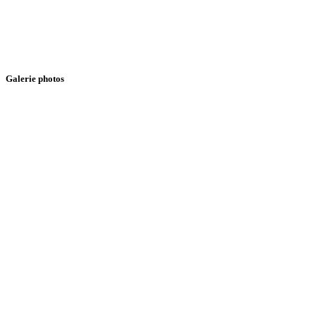
+(213) 0770 76 09 41
administration@oussama.com
Galerie photos