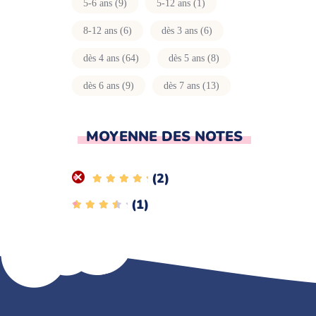
5-6 ans
(9)
5-12 ans
(1)
8-12 ans
(6)
dès 3 ans
(6)
dès 4 ans
(64)
dès 5 ans
(8)
dès 6 ans
(9)
dès 7 ans
(13)
MOYENNE DES NOTES
(2)
Rated
5
out of
(1)
5
Rated
4
out
of 5