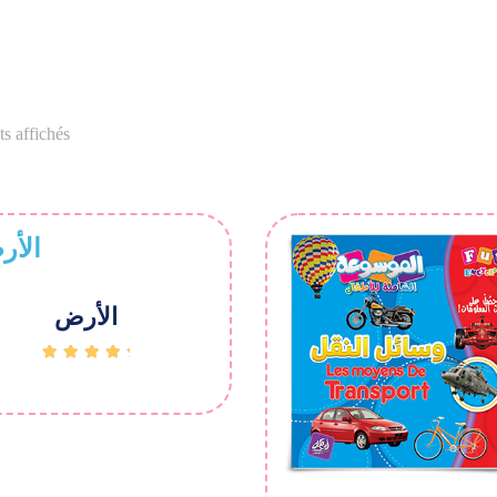
ts affichés
الأرض
Rated
5.00
out of
5